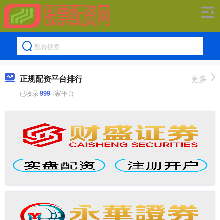
正规配资平台排行
更多
已收录
999
+家平台