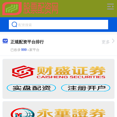
正规配资平台排行
更多
已收录
999
+家平台