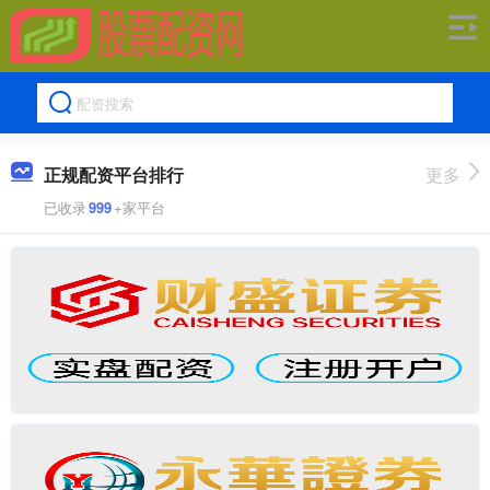
正规配资平台排行
更多
已收录
999
+家平台