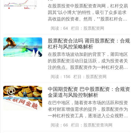
在股票投资中股票配资查询网，杠杆交易
因其“以小博大”的特性，吸引了众多追求
高收益的投资者。然而，**股票杠杆合法
吗？** 这是许多新手投资者首先需要明确
阅读：
64
栏目：
股票配资网
的问题。....
股票配资合法吗 莆田股票配资：合规
杠杆与风控策略解析
在股票市场波动加剧的背景下，莆田地区
的股票配资活动日益活跃，成为投资者关
注的焦点。股票配资作为一种杠杆交易工
具，既能放大收益，也会加剧风险。如何
阅读：
156
栏目：
股票配资网
在合规框架下合理....
中国期货配资 巴中股票配资：合规资
金渠道与风险控制解析
在巴中地区，随着资本市场的活跃和投资
者对财富增值需求的提升，股票配资作为
一种杠杆投资工具，逐渐进入公众视野。
然而，配资行为如同一把双刃剑，既能放
阅读：
66
栏目：
股票配资查询网
大收益中国期货配....