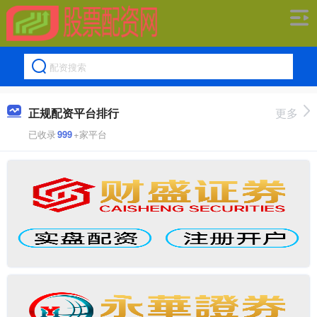
正规配资平台排行
更多
已收录
999
+家平台