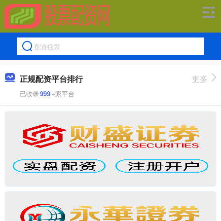
正规配资平台排行
更多
已收录
999
+家平台